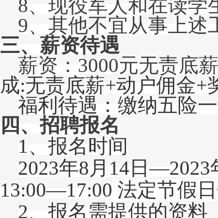
8、现役军人和在读学
9、其他不宜从事上述
三、薪资待遇
薪资：
3000元无责底薪
成
:无责底薪+动户佣金+
福利待遇：缴纳五险一
四、招聘报名
1、报名时间
202
3
年
8
月
14
日
—202
3
13:00—17:00
法定节假日
2
、报名需提供的资料