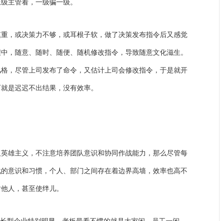
上级主管看，一级骗一级。
慎重，或决策力不够，或耳根子软，做了决策发布指令后又感觉
程中，随意、随时、随便、随机修改指令，导致随意文化滋生。
风格，尽管上司发布了命令，又估计上司会修改指令，于是就开
可就是迟迟不出结果，没有效率。
人英雄主义，不注意培养团队意识和协同作战能力，那么尽管每
战的意识和习惯，个人、部门之间存在着边界高墙，效率也高不
肘他人，甚至使绊儿。