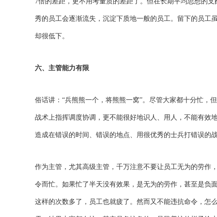
7倍的差距，更不用考量质的差距了。但在长期平均思想的支
秀的员工会逐渐流失，沉淀下质地一般的员工。留下的员工
却很低下。
六、主管能力有限
俗话讲：“兵熊熊一个，将熊熊一窝”。尽管大家都十分忙，
战术上指挥调度协调，更不能很好地识人、用人，不能有效
造成在错误的时间、错误的地点、用很优秀的士兵打错误的
作为主管，尤其高级主管，千万注意不要让员工无为的劳作
令而忙。如果忙了半天没有效果，是无为的劳作，甚至是负
这样的次数多了，员工也就疲了。然而又不能违抗命令，怎