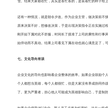
雪。结果大家都在忙，其实是各忙各的，是装着忙的样子给
还有一种情况，就是朝令夕改。作为企业主管，做决策前不
原来决策不好，想修改决策，于是出现决策指令正在实施过
刚开始下属对此不舒服，时间长了摸准了上司的秉性和行事
始佯动而不真动。结果上司看见下属在动也就心满意足了，
七、文化导向有误
企业文化的导向也影响着企业整体的效率。如果企业鼓励个
个人都想当英雄，每个人都很忙，但是大家没有养成协同作
了。更为严重者，担心他人可能成为英雄影响自己，于是制